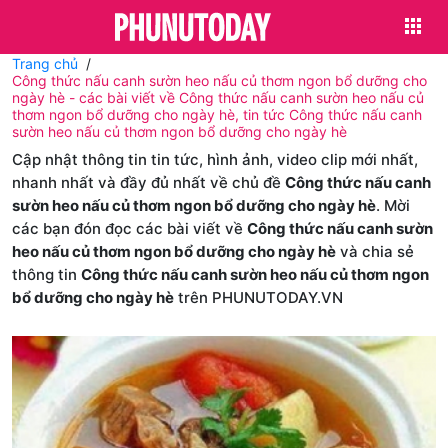
Trang chủ
Công thức nấu canh sườn heo nấu củ thơm ngon bổ dưỡng cho
ngày hè - các bài viết về Công thức nấu canh sườn heo nấu củ
thơm ngon bổ dưỡng cho ngày hè, tin tức Công thức nấu canh
sườn heo nấu củ thơm ngon bổ dưỡng cho ngày hè
Cập nhật thông tin tin tức, hình ảnh, video clip mới nhất,
nhanh nhất và đầy đủ nhất về chủ đề
Công thức nấu canh
sườn heo nấu củ thơm ngon bổ dưỡng cho ngày hè
. Mời
các bạn đón đọc các bài viết về
Công thức nấu canh sườn
heo nấu củ thơm ngon bổ dưỡng cho ngày hè
và chia sẻ
thông tin
Công thức nấu canh sườn heo nấu củ thơm ngon
bổ dưỡng cho ngày hè
trên PHUNUTODAY.VN