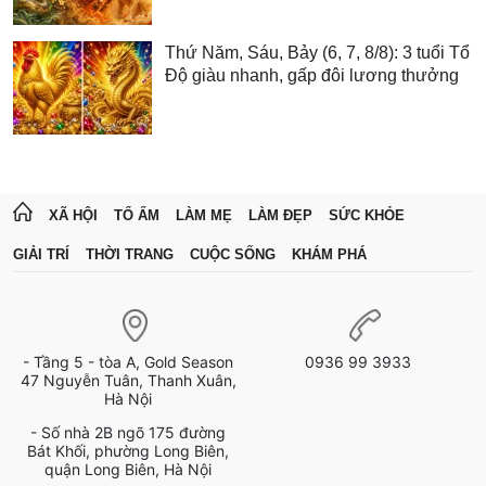
Thứ Năm, Sáu, Bảy (6, 7, 8/8): 3 tuổi Tổ
Độ giàu nhanh, gấp đôi lương thưởng
XÃ HỘI
TỔ ẤM
LÀM MẸ
LÀM ĐẸP
SỨC KHỎE
GIẢI TRÍ
THỜI TRANG
CUỘC SỐNG
KHÁM PHÁ
- Tầng 5 - tòa A, Gold Season
0936 99 3933
47 Nguyễn Tuân, Thanh Xuân,
Hà Nội
- Số nhà 2B ngõ 175 đường
Bát Khối, phường Long Biên,
quận Long Biên, Hà Nội