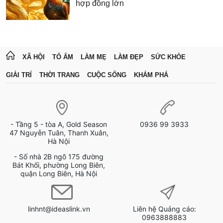
hợp đồng lớn
XÃ HỘI
TỔ ẤM
LÀM MẸ
LÀM ĐẸP
SỨC KHỎE
GIẢI TRÍ
THỜI TRANG
CUỘC SỐNG
KHÁM PHÁ
- Tầng 5 - tòa A, Gold Season
0936 99 3933
47 Nguyễn Tuân, Thanh Xuân,
Hà Nội
- Số nhà 2B ngõ 175 đường
Bát Khối, phường Long Biên,
quận Long Biên, Hà Nội
linhnt@ideaslink.vn
Liên hệ Quảng cáo:
0963888883