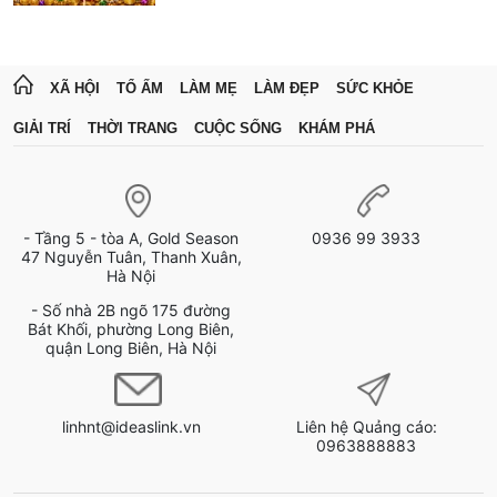
XÃ HỘI
TỔ ẤM
LÀM MẸ
LÀM ĐẸP
SỨC KHỎE
GIẢI TRÍ
THỜI TRANG
CUỘC SỐNG
KHÁM PHÁ
- Tầng 5 - tòa A, Gold Season
0936 99 3933
47 Nguyễn Tuân, Thanh Xuân,
Hà Nội
- Số nhà 2B ngõ 175 đường
Bát Khối, phường Long Biên,
quận Long Biên, Hà Nội
linhnt@ideaslink.vn
Liên hệ Quảng cáo:
0963888883