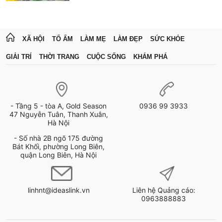
XÃ HỘI
TỔ ẤM
LÀM MẸ
LÀM ĐẸP
SỨC KHỎE
GIẢI TRÍ
THỜI TRANG
CUỘC SỐNG
KHÁM PHÁ
- Tầng 5 - tòa A, Gold Season
0936 99 3933
47 Nguyễn Tuân, Thanh Xuân,
Hà Nội
- Số nhà 2B ngõ 175 đường
Bát Khối, phường Long Biên,
quận Long Biên, Hà Nội
linhnt@ideaslink.vn
Liên hệ Quảng cáo:
0963888883