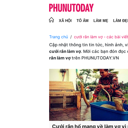
XÃ HỘI
TỔ ẤM
LÀM MẸ
LÀM ĐẸ
Trang chủ
cưới rắn làm vợ - các bài viế
Cập nhật thông tin tin tức, hình ảnh, 
cưới rắn làm vợ
. Mời các bạn đón đọc 
rắn làm vợ
trên PHUNUTODAY.VN
Cưới rắn hổ mang về làm vợ vì