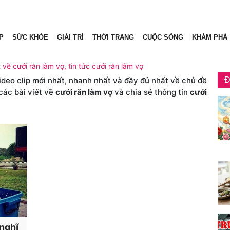
P
SỨC KHỎE
GIẢI TRÍ
THỜI TRANG
CUỘC SỐNG
KHÁM PHÁ
t về cưới rắn làm vợ, tin tức cưới rắn làm vợ
video clip mới nhất, nhanh nhất và đầy đủ nhất về chủ đề
Đ
các bài viết về
cưới rắn làm vợ
và chia sẻ thông tin
cưới
 nghĩ