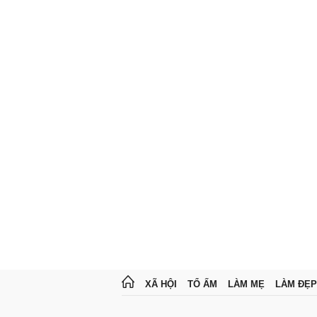
XÃ HỘI
TỔ ẤM
LÀM MẸ
LÀM ĐẸP