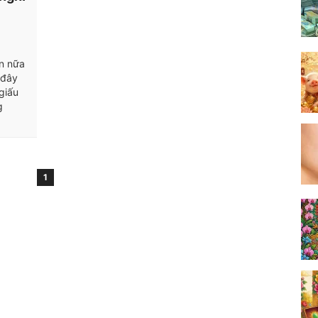
ần nữa
 đây
giấu
g
1