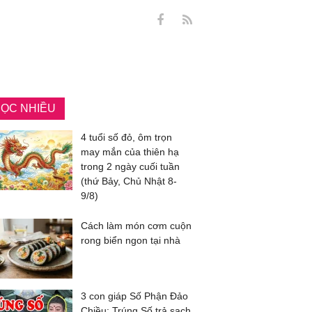
ỌC NHIỀU
4 tuổi số đỏ, ôm trọn
may mắn của thiên hạ
trong 2 ngày cuối tuần
(thứ Bảy, Chủ Nhật 8-
9/8)
Cách làm món cơm cuộn
rong biển ngon tại nhà
3 con giáp Số Phận Đảo
Chiều: Trúng Số trả sạch