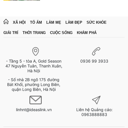
XÃ HỘI
TỔ ẤM
LÀM MẸ
LÀM ĐẸP
SỨC KHỎE
GIẢI TRÍ
THỜI TRANG
CUỘC SỐNG
KHÁM PHÁ
- Tầng 5 - tòa A, Gold Season
0936 99 3933
47 Nguyễn Tuân, Thanh Xuân,
Hà Nội
- Số nhà 2B ngõ 175 đường
Bát Khối, phường Long Biên,
quận Long Biên, Hà Nội
linhnt@ideaslink.vn
Liên hệ Quảng cáo:
0963888883