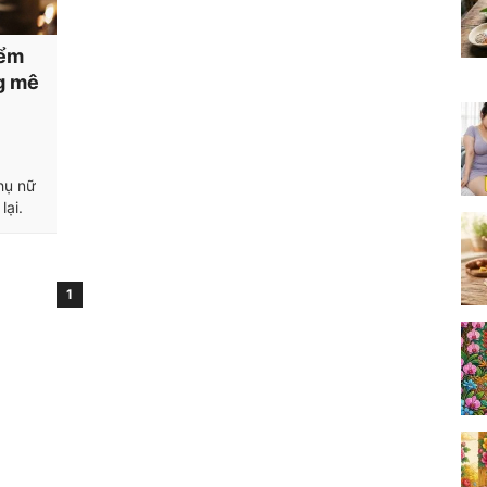
iểm
ng mê
hụ nữ
ại.
1