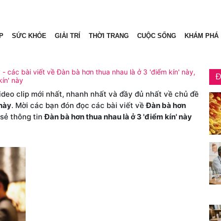
P
SỨC KHỎE
GIẢI TRÍ
THỜI TRANG
CUỘC SỐNG
KHÁM PHÁ
 - các bài viết về Đàn bà hơn thua nhau là ở 3 'điểm kín' này,
Đ
kín' này
video clip mới nhất, nhanh nhất và đầy đủ nhất về chủ đề
 này
. Mời các bạn đón đọc các bài viết về
Đàn bà hơn
sẻ thông tin
Đàn bà hơn thua nhau là ở 3 'điểm kín' này