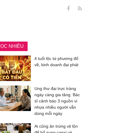
ỌC NHIỀU
4 tuổi lộc tứ phương đổ
về, kinh doanh đại phát
Ung thư đại trực tràng
ngày càng gia tăng: Bác
sĩ cảnh báo 3 nguồn vi
nhựa nhiều người vẫn
dùng mỗi ngày
Ai cũng ăn trứng vịt lộn
để bổ sung canxi và