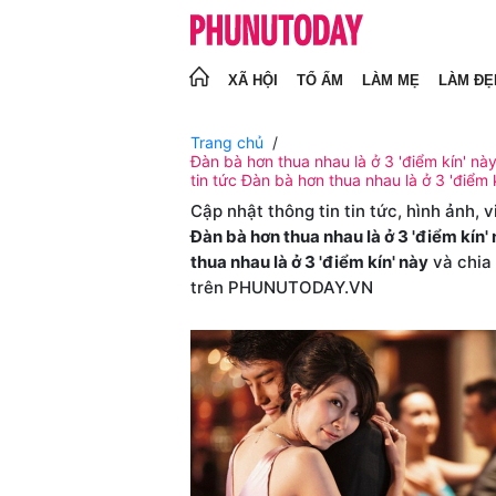
XÃ HỘI
TỔ ẤM
LÀM MẸ
LÀM ĐẸ
Trang chủ
Đàn bà hơn thua nhau là ở 3 'điểm kín' này
tin tức Đàn bà hơn thua nhau là ở 3 'điểm 
Cập nhật thông tin tin tức, hình ảnh, 
Đàn bà hơn thua nhau là ở 3 'điểm kín'
thua nhau là ở 3 'điểm kín' này
và chia 
trên PHUNUTODAY.VN