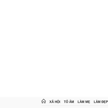
XÃ HỘI
TỔ ẤM
LÀM MẸ
LÀM ĐẸP