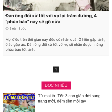
Đàn ông đối xử tốt với vợ lợi trăm đường, 4
"phúc báo" này sẽ gõ cửa
3 năm trước
Mọi điều trên thế gian này đều có nhân quả. Ở hiền gặp lành,
ở ác gặp ác. Đàn ông đối xử tốt với vợ sẽ nhận được những
phúc báo tốt lành.
1
ĐỌC NHIỀU
Từ mai tới Tết: 3 con giáp đời sang
trang mới, đếm tiền mỏi tay