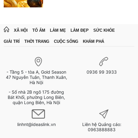
XÃ HỘI
TỔ ẤM
LÀM MẸ
LÀM ĐẸP
SỨC KHỎE
GIẢI TRÍ
THỜI TRANG
CUỘC SỐNG
KHÁM PHÁ
- Tầng 5 - tòa A, Gold Season
0936 99 3933
47 Nguyễn Tuân, Thanh Xuân,
Hà Nội
- Số nhà 2B ngõ 175 đường
Bát Khối, phường Long Biên,
quận Long Biên, Hà Nội
linhnt@ideaslink.vn
Liên hệ Quảng cáo:
0963888883