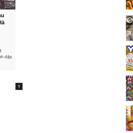
hu
Hà
3
nh dập
1