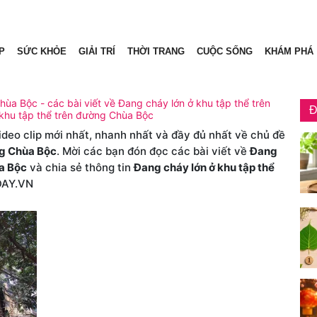
P
SỨC KHỎE
GIẢI TRÍ
THỜI TRANG
CUỘC SỐNG
KHÁM PHÁ
ùa Bộc - các bài viết về Đang cháy lớn ở khu tập thể trên
Đ
 khu tập thể trên đường Chùa Bộc
video clip mới nhất, nhanh nhất và đầy đủ nhất về chủ đề
ng Chùa Bộc
. Mời các bạn đón đọc các bài viết về
Đang
ùa Bộc
và chia sẻ thông tin
Đang cháy lớn ở khu tập thể
DAY.VN