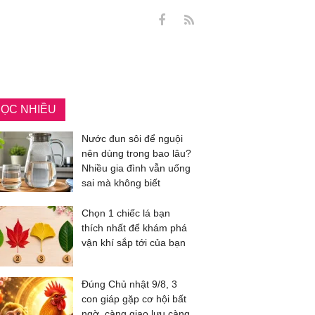
ỌC NHIỀU
Nước đun sôi để nguội
nên dùng trong bao lâu?
Nhiều gia đình vẫn uống
sai mà không biết
Chọn 1 chiếc lá bạn
thích nhất để khám phá
vận khí sắp tới của bạn
Đúng Chủ nhật 9/8, 3
con giáp gặp cơ hội bất
ngờ, càng giao lưu càng