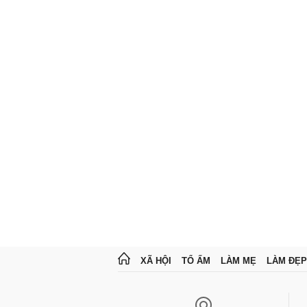
XÃ HỘI
TỔ ẤM
LÀM MẸ
LÀM ĐẸP