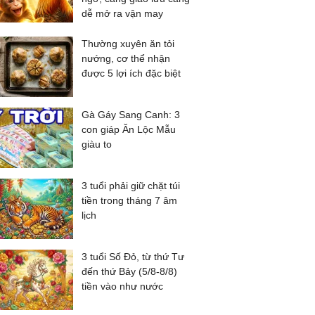
dễ mở ra vận may
Thường xuyên ăn tỏi
nướng, cơ thể nhận
được 5 lợi ích đặc biệt
Gà Gáy Sang Canh: 3
con giáp Ăn Lộc Mẫu
giàu to
3 tuổi phải giữ chặt túi
tiền trong tháng 7 âm
lịch
3 tuổi Số Đỏ, từ thứ Tư
đến thứ Bảy (5/8-8/8)
tiền vào như nước