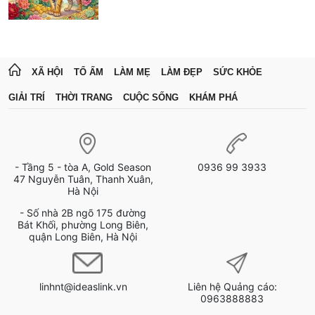
XÃ HỘI
TỔ ẤM
LÀM MẸ
LÀM ĐẸP
SỨC KHỎE
GIẢI TRÍ
THỜI TRANG
CUỘC SỐNG
KHÁM PHÁ
- Tầng 5 - tòa A, Gold Season
0936 99 3933
47 Nguyễn Tuân, Thanh Xuân,
Hà Nội
- Số nhà 2B ngõ 175 đường
Bát Khối, phường Long Biên,
quận Long Biên, Hà Nội
linhnt@ideaslink.vn
Liên hệ Quảng cáo:
0963888883