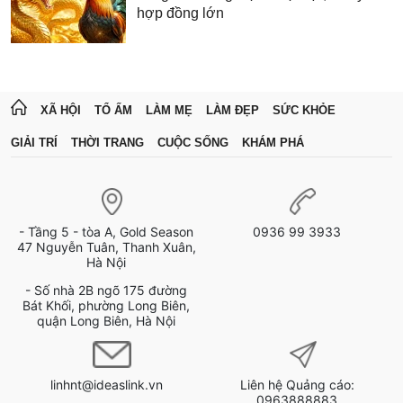
hợp đồng lớn
XÃ HỘI
TỔ ẤM
LÀM MẸ
LÀM ĐẸP
SỨC KHỎE
GIẢI TRÍ
THỜI TRANG
CUỘC SỐNG
KHÁM PHÁ
- Tầng 5 - tòa A, Gold Season
0936 99 3933
47 Nguyễn Tuân, Thanh Xuân,
Hà Nội
- Số nhà 2B ngõ 175 đường
Bát Khối, phường Long Biên,
quận Long Biên, Hà Nội
linhnt@ideaslink.vn
Liên hệ Quảng cáo:
0963888883