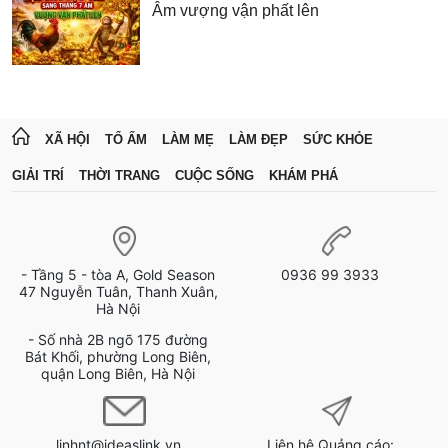
Âm vượng vận phất lên
XÃ HỘI
TỔ ẤM
LÀM MẸ
LÀM ĐẸP
SỨC KHỎE
GIẢI TRÍ
THỜI TRANG
CUỘC SỐNG
KHÁM PHÁ
- Tầng 5 - tòa A, Gold Season
0936 99 3933
47 Nguyễn Tuân, Thanh Xuân,
Hà Nội
- Số nhà 2B ngõ 175 đường
Bát Khối, phường Long Biên,
quận Long Biên, Hà Nội
linhnt@ideaslink.vn
Liên hệ Quảng cáo: