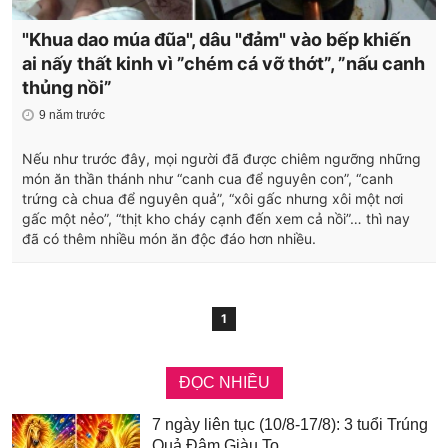
"Khua dao múa đũa", dâu "đảm" vào bếp khiến
ai nấy thất kinh vì ”chém cá vỡ thớt”, ”nấu canh
thủng nồi”
9 năm trước
Nếu như trước đây, mọi người đã được chiêm ngưỡng những
món ăn thần thánh như “canh cua để nguyên con”, “canh
trứng cà chua để nguyên quả”, “xôi gấc nhưng xôi một nơi
gấc một nẻo”, “thịt kho cháy cạnh đến xem cả nồi”… thì nay
đã có thêm nhiều món ăn độc đáo hơn nhiều.
1
ĐỌC NHIỀU
7 ngày liên tục (10/8-17/8): 3 tuổi Trúng
Quả Đậm Giàu To