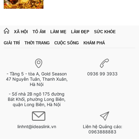
XÃ HỘI
TỔ ẤM
LÀM MẸ
LÀM ĐẸP
SỨC KHỎE
GIẢI TRÍ
THỜI TRANG
CUỘC SỐNG
KHÁM PHÁ
- Tầng 5 - tòa A, Gold Season
0936 99 3933
47 Nguyễn Tuân, Thanh Xuân,
Hà Nội
- Số nhà 2B ngõ 175 đường
Bát Khối, phường Long Biên,
quận Long Biên, Hà Nội
linhnt@ideaslink.vn
Liên hệ Quảng cáo:
0963888883