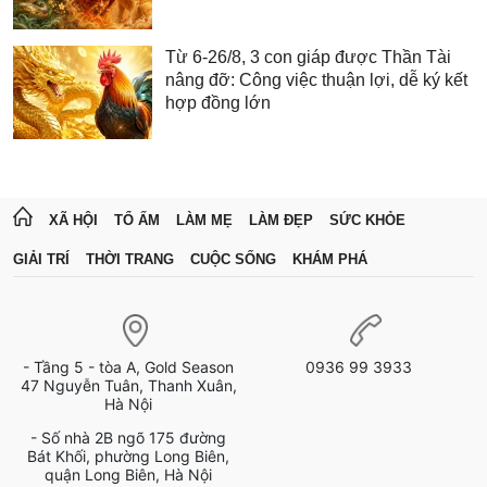
Từ 6-26/8, 3 con giáp được Thần Tài
nâng đỡ: Công việc thuận lợi, dễ ký kết
hợp đồng lớn
XÃ HỘI
TỔ ẤM
LÀM MẸ
LÀM ĐẸP
SỨC KHỎE
GIẢI TRÍ
THỜI TRANG
CUỘC SỐNG
KHÁM PHÁ
- Tầng 5 - tòa A, Gold Season
0936 99 3933
47 Nguyễn Tuân, Thanh Xuân,
Hà Nội
- Số nhà 2B ngõ 175 đường
Bát Khối, phường Long Biên,
quận Long Biên, Hà Nội