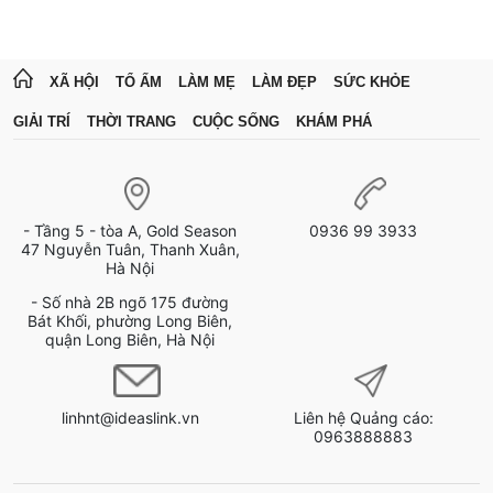
XÃ HỘI
TỔ ẤM
LÀM MẸ
LÀM ĐẸP
SỨC KHỎE
GIẢI TRÍ
THỜI TRANG
CUỘC SỐNG
KHÁM PHÁ
- Tầng 5 - tòa A, Gold Season
0936 99 3933
47 Nguyễn Tuân, Thanh Xuân,
Hà Nội
- Số nhà 2B ngõ 175 đường
Bát Khối, phường Long Biên,
quận Long Biên, Hà Nội
linhnt@ideaslink.vn
Liên hệ Quảng cáo:
0963888883