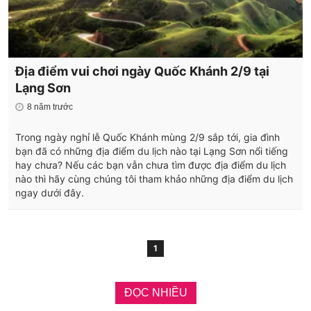
Địa điểm vui chơi ngày Quốc Khánh 2/9 tại
Lạng Sơn
8 năm trước
Trong ngày nghỉ lễ Quốc Khánh mùng 2/9 sắp tới, gia đình
bạn đã có những địa điểm du lịch nào tại Lạng Sơn nổi tiếng
hay chưa? Nếu các bạn vẫn chưa tìm được địa điểm du lịch
nào thì hãy cùng chúng tôi tham khảo những địa điểm du lịch
ngay dưới đây.
1
ĐỌC NHIỀU