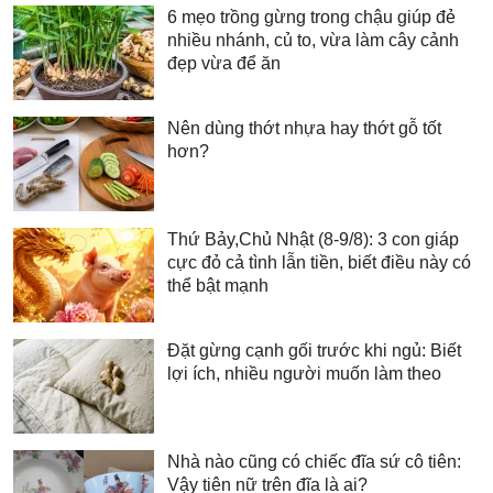
6 mẹo trồng gừng trong chậu giúp đẻ
nhiều nhánh, củ to, vừa làm cây cảnh
đẹp vừa để ăn
Nên dùng thớt nhựa hay thớt gỗ tốt
hơn?
Thứ Bảy,Chủ Nhật (8-9/8): 3 con giáp
cực đỏ cả tình lẫn tiền, biết điều này có
thể bật mạnh
Đặt gừng cạnh gối trước khi ngủ: Biết
lợi ích, nhiều người muốn làm theo
Nhà nào cũng có chiếc đĩa sứ cô tiên:
Vậy tiên nữ trên đĩa là ai?