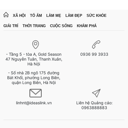
XÃ HỘI
TỔ ẤM
LÀM MẸ
LÀM ĐẸP
SỨC KHỎE
GIẢI TRÍ
THỜI TRANG
CUỘC SỐNG
KHÁM PHÁ
- Tầng 5 - tòa A, Gold Season
0936 99 3933
47 Nguyễn Tuân, Thanh Xuân,
Hà Nội
- Số nhà 2B ngõ 175 đường
Bát Khối, phường Long Biên,
quận Long Biên, Hà Nội
linhnt@ideaslink.vn
Liên hệ Quảng cáo:
0963888883