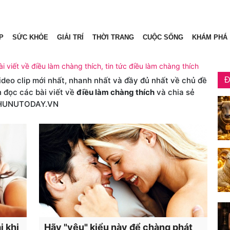
P
SỨC KHỎE
GIẢI TRÍ
THỜI TRANG
CUỘC SỐNG
KHÁM PHÁ
i viết về điều làm chàng thích, tin tức điều làm chàng thích
video clip mới nhất, nhanh nhất và đầy đủ nhất về chủ đề
Đ
n đọc các bài viết về
điều làm chàng thích
và chia sẻ
PHUNUTODAY.VN
i khi
Hãy "yêu" kiểu này để chàng phát