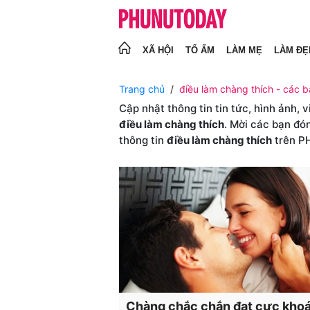
XÃ HỘI
TỔ ẤM
LÀM MẸ
LÀM ĐẸ
Trang chủ
điều làm chàng thích - các bà
Cập nhật thông tin tin tức, hình ảnh, 
điều làm chàng thích
. Mời các bạn đó
thông tin
điều làm chàng thích
trên 
Chàng chắc chắn đạt cực khoá