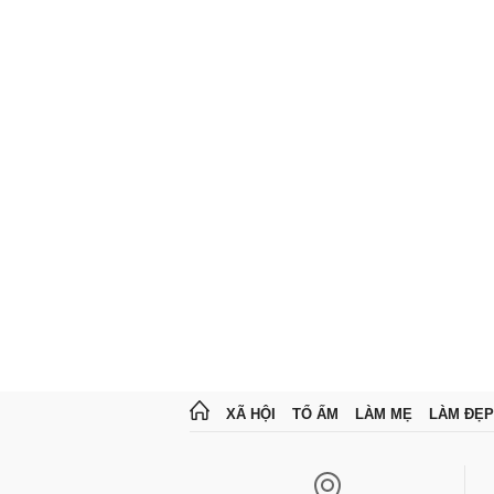
XÃ HỘI
TỔ ẤM
LÀM MẸ
LÀM ĐẸP