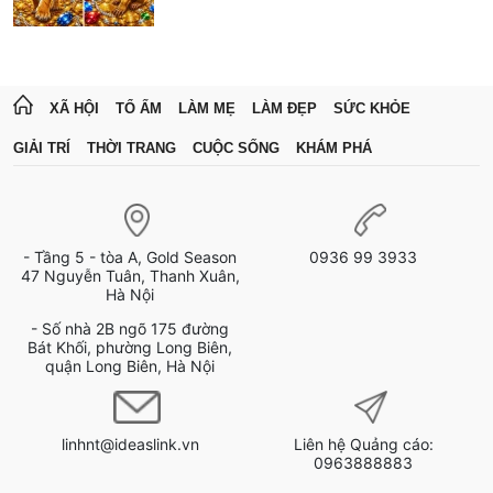
XÃ HỘI
TỔ ẤM
LÀM MẸ
LÀM ĐẸP
SỨC KHỎE
GIẢI TRÍ
THỜI TRANG
CUỘC SỐNG
KHÁM PHÁ
- Tầng 5 - tòa A, Gold Season
0936 99 3933
47 Nguyễn Tuân, Thanh Xuân,
Hà Nội
- Số nhà 2B ngõ 175 đường
Bát Khối, phường Long Biên,
quận Long Biên, Hà Nội
linhnt@ideaslink.vn
Liên hệ Quảng cáo:
0963888883