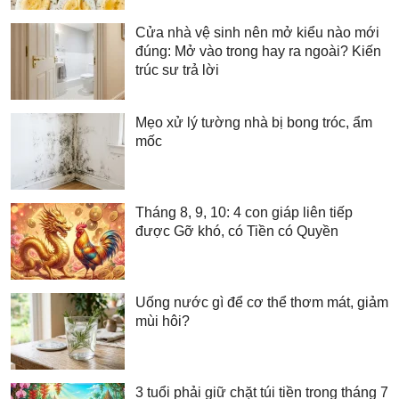
Cửa nhà vệ sinh nên mở kiểu nào mới
đúng: Mở vào trong hay ra ngoài? Kiến
trúc sư trả lời
Mẹo xử lý tường nhà bị bong tróc, ẩm
mốc
Tháng 8, 9, 10: 4 con giáp liên tiếp
được Gỡ khó, có Tiền có Quyền
Uống nước gì để cơ thể thơm mát, giảm
mùi hôi?
3 tuổi phải giữ chặt túi tiền trong tháng 7