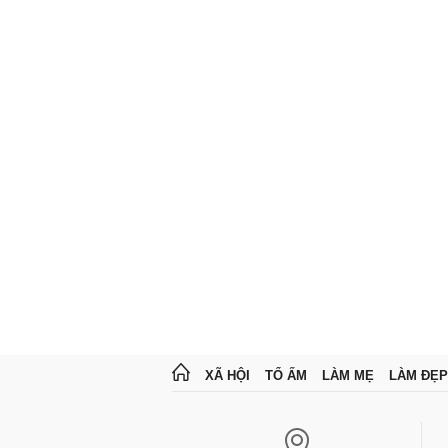
XÃ HỘI
TỔ ẤM
LÀM MẸ
LÀM ĐẸP