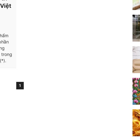
 Việt
phẩm
phần
ứng
 trong
(*).
1