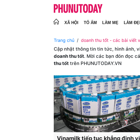
XÃ HỘI
TỔ ẤM
LÀM MẸ
LÀM ĐẸ
Trang chủ
doanh thu tốt - các bài viết 
Cập nhật thông tin tin tức, hình ảnh, 
doanh thu tốt
. Mời các bạn đón đọc cá
thu tốt
trên PHUNUTODAY.VN
Vinamilk tiếp tục khẳng định vị 