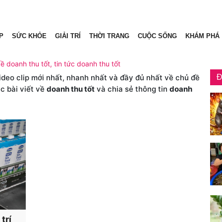
P
SỨC KHỎE
GIẢI TRÍ
THỜI TRANG
CUỘC SỐNG
KHÁM PHÁ
về doanh thu tốt, tin tức doanh thu tốt
video clip mới nhất, nhanh nhất và đầy đủ nhất về chủ đề
Đ
c bài viết về
doanh thu tốt
và chia sẻ thông tin
doanh
trí