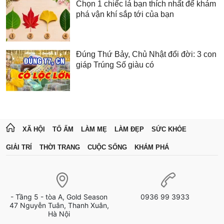
Chọn 1 chiếc lá bạn thích nhất để khám
phá vận khí sắp tới của bạn
Đúng Thứ Bảy, Chủ Nhật đổi đời: 3 con
giáp Trúng Số giàu có
XÃ HỘI
TỔ ẤM
LÀM MẸ
LÀM ĐẸP
SỨC KHỎE
GIẢI TRÍ
THỜI TRANG
CUỘC SỐNG
KHÁM PHÁ
- Tầng 5 - tòa A, Gold Season
0936 99 3933
47 Nguyễn Tuân, Thanh Xuân,
Hà Nội