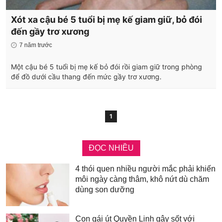
Xót xa cậu bé 5 tuổi bị mẹ kế giam giữ, bỏ đói
đến gầy trơ xương
7 năm trước
Một cậu bé 5 tuổi bị mẹ kế bỏ đói rồi giam giữ trong phòng
để đồ dưới cầu thang đến mức gầy trơ xương.
1
ĐỌC NHIỀU
4 thói quen nhiều người mắc phải khiến
môi ngày càng thâm, khô nứt dù chăm
dùng son dưỡng
Con gái út Quyền Linh gây sốt với