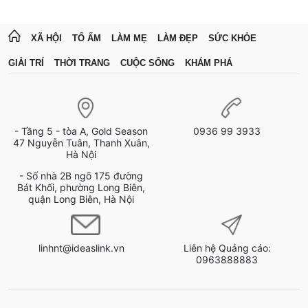
XÃ HỘI
TỔ ẤM
LÀM MẸ
LÀM ĐẸP
SỨC KHỎE
GIẢI TRÍ
THỜI TRANG
CUỘC SỐNG
KHÁM PHÁ
- Tầng 5 - tòa A, Gold Season
0936 99 3933
47 Nguyễn Tuân, Thanh Xuân,
Hà Nội
- Số nhà 2B ngõ 175 đường
Bát Khối, phường Long Biên,
quận Long Biên, Hà Nội
linhnt@ideaslink.vn
Liên hệ Quảng cáo:
0963888883