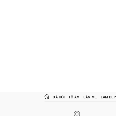
XÃ HỘI
TỔ ẤM
LÀM MẸ
LÀM ĐẸP