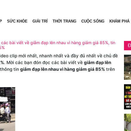
P
SỨC KHỎE
GIẢI TRÍ
THỜI TRANG
CUỘC SỐNG
KHÁM PHÁ
các bài viết về giẫm đạp lên nhau vì hàng giảm giá 85%, tin
Đ
85%
video clip mới nhất, nhanh nhất và đầy đủ nhất về chủ đề
5%
. Mời các bạn đón đọc các bài viết về
giẫm đạp lên
 thông tin
giẫm đạp lên nhau vì hàng giảm giá 85%
trên