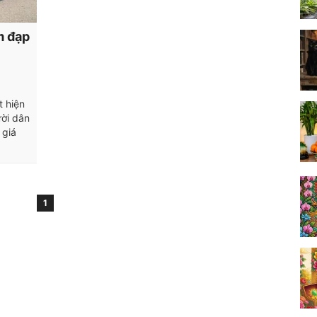
m đạp
t hiện
ười dân
 giá
1