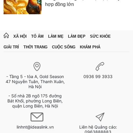
hợp đồng lớn
XÃ HỘI
TỔ ẤM
LÀM MẸ
LÀM ĐẸP
SỨC KHỎE
GIẢI TRÍ
THỜI TRANG
CUỘC SỐNG
KHÁM PHÁ
- Tầng 5 - tòa A, Gold Season
0936 99 3933
47 Nguyễn Tuân, Thanh Xuân,
Hà Nội
- Số nhà 2B ngõ 175 đường
Bát Khối, phường Long Biên,
quận Long Biên, Hà Nội
linhnt@ideaslink.vn
Liên hệ Quảng cáo:
0963888883