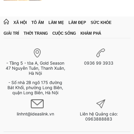
XÃ HỘI
TỔ ẤM
LÀM MẸ
LÀM ĐẸP
SỨC KHỎE
GIẢI TRÍ
THỜI TRANG
CUỘC SỐNG
KHÁM PHÁ
- Tầng 5 - tòa A, Gold Season
0936 99 3933
47 Nguyễn Tuân, Thanh Xuân,
Hà Nội
- Số nhà 2B ngõ 175 đường
Bát Khối, phường Long Biên,
quận Long Biên, Hà Nội
linhnt@ideaslink.vn
Liên hệ Quảng cáo:
0963888883