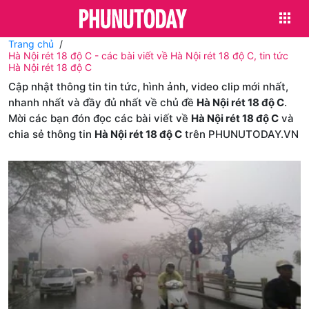
Trang chủ
Hà Nội rét 18 độ C - các bài viết về Hà Nội rét 18 độ C, tin tức
Hà Nội rét 18 độ C
Cập nhật thông tin tin tức, hình ảnh, video clip mới nhất,
nhanh nhất và đầy đủ nhất về chủ đề
Hà Nội rét 18 độ C
.
Mời các bạn đón đọc các bài viết về
Hà Nội rét 18 độ C
và
chia sẻ thông tin
Hà Nội rét 18 độ C
trên PHUNUTODAY.VN