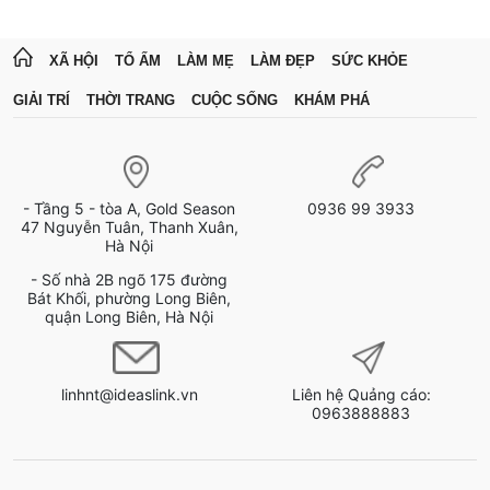
XÃ HỘI
TỔ ẤM
LÀM MẸ
LÀM ĐẸP
SỨC KHỎE
GIẢI TRÍ
THỜI TRANG
CUỘC SỐNG
KHÁM PHÁ
- Tầng 5 - tòa A, Gold Season
0936 99 3933
47 Nguyễn Tuân, Thanh Xuân,
Hà Nội
- Số nhà 2B ngõ 175 đường
Bát Khối, phường Long Biên,
quận Long Biên, Hà Nội
linhnt@ideaslink.vn
Liên hệ Quảng cáo:
0963888883