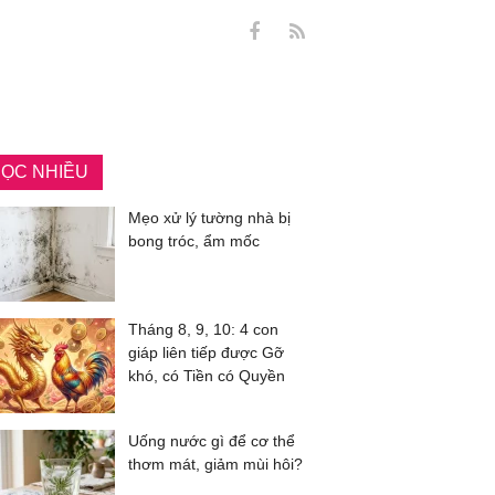
ỌC NHIỀU
Mẹo xử lý tường nhà bị
bong tróc, ẩm mốc
Tháng 8, 9, 10: 4 con
giáp liên tiếp được Gỡ
khó, có Tiền có Quyền
Uống nước gì để cơ thể
thơm mát, giảm mùi hôi?