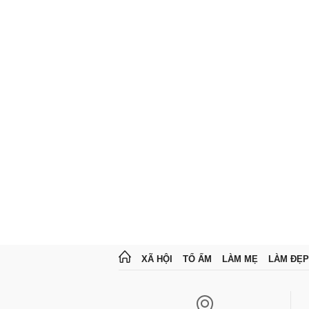
XÃ HỘI
TỔ ẤM
LÀM MẸ
LÀM ĐẸP