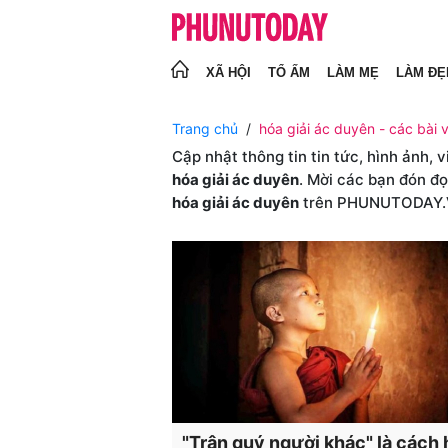
XÃ HỘI
TỔ ẤM
LÀM MẸ
LÀM ĐẸ
Trang chủ
hóa giải ác duyên - các bài v
Cập nhật thông tin tin tức, hình ảnh, 
hóa giải ác duyên
. Mời các bạn đón đọ
hóa giải ác duyên
trên PHUNUTODAY
"Trân quý người khác" là cách