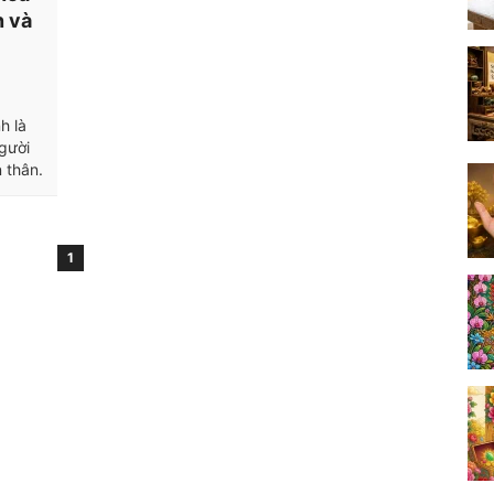
n và
h là
gười
 thân.
1