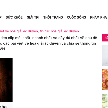
P
SỨC KHỎE
GIẢI TRÍ
THỜI TRANG
CUỘC SỐNG
KHÁM PHÁ
iết về hóa giải ác duyên, tin tức hóa giải ác duyên
video clip mới nhất, nhanh nhất và đầy đủ nhất về chủ đề
Đ
c các bài viết về
hóa giải ác duyên
và chia sẻ thông tin
.VN
 hóa