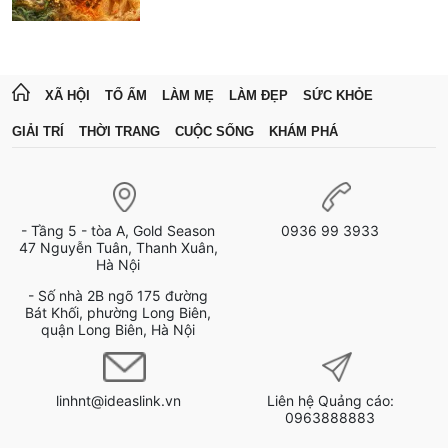
XÃ HỘI
TỔ ẤM
LÀM MẸ
LÀM ĐẸP
SỨC KHỎE
GIẢI TRÍ
THỜI TRANG
CUỘC SỐNG
KHÁM PHÁ
- Tầng 5 - tòa A, Gold Season
0936 99 3933
47 Nguyễn Tuân, Thanh Xuân,
Hà Nội
- Số nhà 2B ngõ 175 đường
Bát Khối, phường Long Biên,
quận Long Biên, Hà Nội
linhnt@ideaslink.vn
Liên hệ Quảng cáo:
0963888883