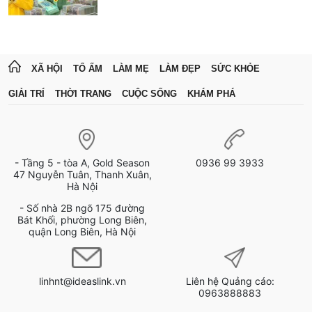
XÃ HỘI
TỔ ẤM
LÀM MẸ
LÀM ĐẸP
SỨC KHỎE
GIẢI TRÍ
THỜI TRANG
CUỘC SỐNG
KHÁM PHÁ
- Tầng 5 - tòa A, Gold Season
0936 99 3933
47 Nguyễn Tuân, Thanh Xuân,
Hà Nội
- Số nhà 2B ngõ 175 đường
Bát Khối, phường Long Biên,
quận Long Biên, Hà Nội
linhnt@ideaslink.vn
Liên hệ Quảng cáo:
0963888883