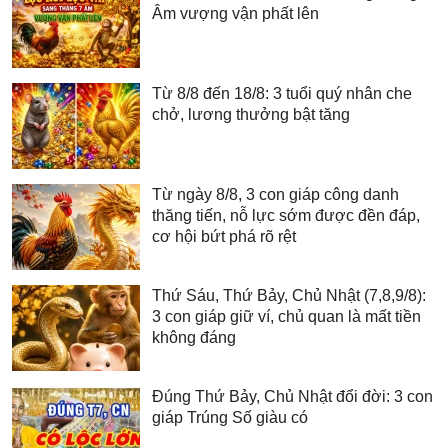
Âm vượng vận phất lên
Từ 8/8 đến 18/8: 3 tuổi quý nhân che
chở, lương thưởng bật tăng
Từ ngày 8/8, 3 con giáp công danh
thăng tiến, nỗ lực sớm được đền đáp,
cơ hội bứt phá rõ rệt
Thứ Sáu, Thứ Bảy, Chủ Nhật (7,8,9/8):
3 con giáp giữ ví, chủ quan là mất tiền
không đáng
Đúng Thứ Bảy, Chủ Nhật đổi đời: 3 con
giáp Trúng Số giàu có