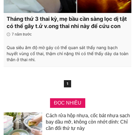
Tháng thứ 3 thai kỳ, mẹ bầu cần sàng lọc dị tật
có thể gây t.ử v.ong thai nhi này để cứu con
7 năm trước
Qua siêu âm độ mờ gáy có thể quan sát thấy nang bạch
huyết vùng cổ thai, thậm chí nặng thì có thể thấy dày da toàn
thân ở thai nhi.
1
ĐỌC NHIỀU
Cách rửa hộp nhựa, cốc bát nhựa sạch
bay dầu mỡ, không còn nhớt dính: Chỉ
cần đổi thứ tự này