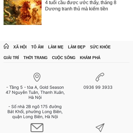
4 tuổi cầu được ước thấy, tháng 8
Dương tranh thủ mà kiếm tiền
XÃ HỘI
TỔ ẤM
LÀM MẸ
LÀM ĐẸP
SỨC KHỎE
GIẢI TRÍ
THỜI TRANG
CUỘC SỐNG
KHÁM PHÁ
- Tầng 5 - tòa A, Gold Season
0936 99 3933
47 Nguyễn Tuân, Thanh Xuân,
Hà Nội
- Số nhà 2B ngõ 175 đường
Bát Khối, phường Long Biên,
quận Long Biên, Hà Nội