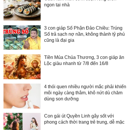
ngon tại nhà
3 con giáp Số Phận Đảo Chiều: Trúng
Số trả sạch nợ nần, không thành tỷ phú
cũng là đại gia
Tiền Múa Chúa Thương, 3 con giáp ăn
Lộc giàu nhanh từ 7/8 đến 16/8
4 thói quen nhiều người mắc phải khiến
môi ngày càng thâm, khô nứt dù chăm
dùng son dưỡng
Con gái út Quyền Linh gây sốt với
phong cách thời trang trẻ trung, dễ mặc