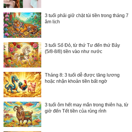
3 tuổi phải giữ chặt túi tiền trong tháng 7
âm lịch
3 tuổi Số Đỏ, từ thứ Tư đến thứ Bảy
(5/8-8/8) tiền vào như nước
Tháng 8: 3 tuổi dễ được tăng lương
hoặc nhận khoản tiền bất ngờ
3 tuổi ôm hết may mắn trong thiên hạ, từ
giờ đến Tết tiền của rủng rỉnh