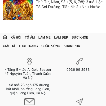
Thứ Tư, Năm, Sáu (5, 6, 7/8): 3 tuổi Lộc
Tổ Soi Đường, Tiền Nhiều Như Nước
XÃ HỘI
TỔ ẤM
LÀM MẸ
LÀM ĐẸP
SỨC KHỎE
GIẢI TRÍ
THỜI TRANG
CUỘC SỐNG
KHÁM PHÁ
- Tầng 5 - tòa A, Gold Season
0936 99 3933
47 Nguyễn Tuân, Thanh Xuân,
Hà Nội
- Số nhà 2B ngõ 175 đường
Bát Khối, phường Long Biên,
quận Long Biên, Hà Nội