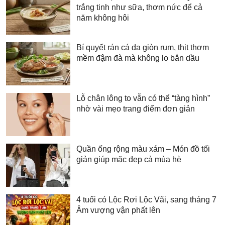
trắng tinh như sữa, thơm nức để cả
năm không hôi
Bí quyết rán cá da giòn rụm, thịt thơm
mềm đậm đà mà không lo bắn dầu
Lỗ chân lông to vẫn có thể “tàng hình”
nhờ vài mẹo trang điểm đơn giản
Quần ống rộng màu xám – Món đồ tối
giản giúp mặc đẹp cả mùa hè
4 tuổi có Lộc Rơi Lộc Vãi, sang tháng 7
Âm vượng vận phất lên