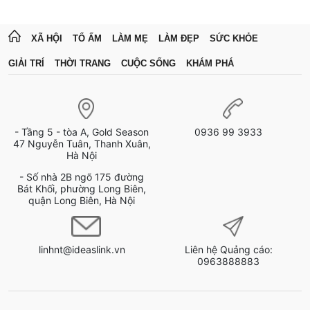
XÃ HỘI
TỔ ẤM
LÀM MẸ
LÀM ĐẸP
SỨC KHỎE
GIẢI TRÍ
THỜI TRANG
CUỘC SỐNG
KHÁM PHÁ
- Tầng 5 - tòa A, Gold Season
0936 99 3933
47 Nguyễn Tuân, Thanh Xuân,
Hà Nội
- Số nhà 2B ngõ 175 đường
Bát Khối, phường Long Biên,
quận Long Biên, Hà Nội
linhnt@ideaslink.vn
Liên hệ Quảng cáo:
0963888883