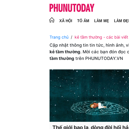
XÃ HỘI
TỔ ẤM
LÀM MẸ
LÀM ĐẸ
Trang chủ
kẻ tầm thường - các bài viết
Cập nhật thông tin tin tức, hình ảnh, 
kẻ tầm thường
. Mời các bạn đón đọc 
tầm thường
trên PHUNUTODAY.VN
Thế giới bao la, dòng đời hối hả