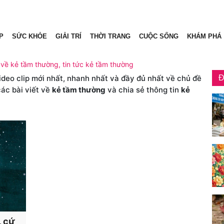
P
SỨC KHỎE
GIẢI TRÍ
THỜI TRANG
CUỘC SỐNG
KHÁM PHÁ
 về kẻ tầm thường, tin tức kẻ tầm thường
video clip mới nhất, nhanh nhất và đầy đủ nhất về chủ đề
Đ
các bài viết về
kẻ tầm thường
và chia sẻ thông tin
kẻ
, cứ