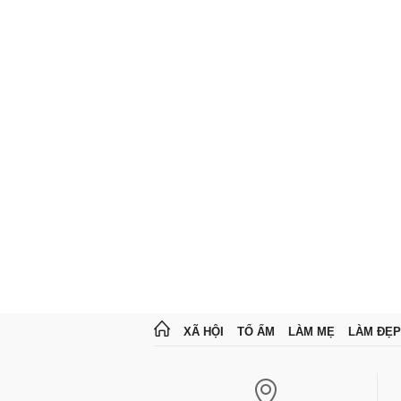
XÃ HỘI
TỔ ẤM
LÀM MẸ
LÀM ĐẸP