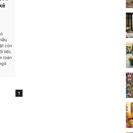
 kẻ
hó
hiều
ặt còn
i tiếc.
an toàn
 ngờ
1