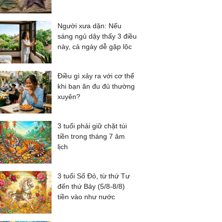
Người xưa dặn: Nếu
sáng ngủ dậy thấy 3 điều
này, cả ngày dễ gặp lộc
Điều gì xảy ra với cơ thể
khi bạn ăn đu đủ thường
xuyên?
3 tuổi phải giữ chặt túi
tiền trong tháng 7 âm
lịch
3 tuổi Số Đỏ, từ thứ Tư
đến thứ Bảy (5/8-8/8)
tiền vào như nước