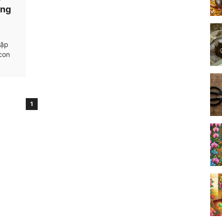
ơng
gặp
con
1