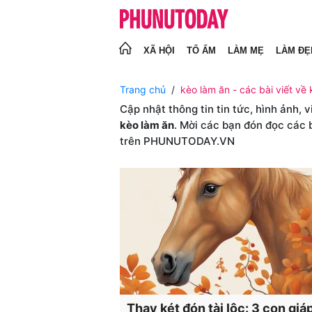
XÃ HỘI
TỔ ẤM
LÀM MẸ
LÀM ĐẸ
Trang chủ
kèo làm ăn - các bài viết về 
Cập nhật thông tin tin tức, hình ảnh, 
kèo làm ăn
. Mời các bạn đón đọc các 
trên PHUNUTODAY.VN
Thay két đón tài lộc: 3 con giá