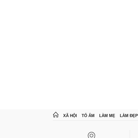
XÃ HỘI
TỔ ẤM
LÀM MẸ
LÀM ĐẸP