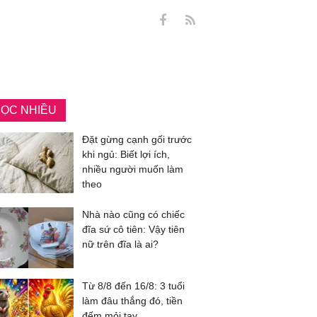
ỌC NHIỀU
Đặt gừng cạnh gối trước
khi ngủ: Biết lợi ích,
nhiều người muốn làm
theo
Nhà nào cũng có chiếc
đĩa sứ cô tiên: Vậy tiên
nữ trên đĩa là ai?
Từ 8/8 đến 16/8: 3 tuổi
làm đâu thắng đó, tiền
đếm mỏi tay