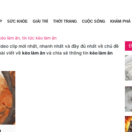
P
SỨC KHỎE
GIẢI TRÍ
THỜI TRANG
CUỘC SỐNG
KHÁM PHÁ
kèo làm ăn, tin tức kèo làm ăn
video clip mới nhất, nhanh nhất và đầy đủ nhất về chủ đề
Đ
bài viết về
kèo làm ăn
và chia sẻ thông tin
kèo làm ăn
p