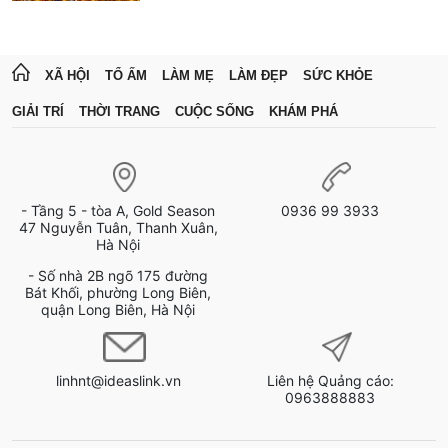
XÃ HỘI
TỔ ẤM
LÀM MẸ
LÀM ĐẸP
SỨC KHỎE
GIẢI TRÍ
THỜI TRANG
CUỘC SỐNG
KHÁM PHÁ
- Tầng 5 - tòa A, Gold Season
0936 99 3933
47 Nguyễn Tuân, Thanh Xuân,
Hà Nội
- Số nhà 2B ngõ 175 đường
Bát Khối, phường Long Biên,
quận Long Biên, Hà Nội
linhnt@ideaslink.vn
Liên hệ Quảng cáo:
0963888883