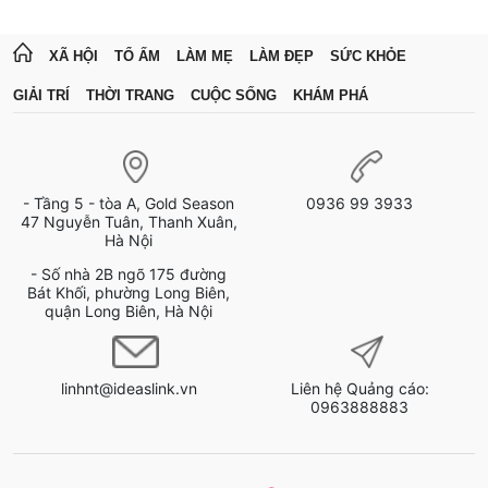
XÃ HỘI
TỔ ẤM
LÀM MẸ
LÀM ĐẸP
SỨC KHỎE
GIẢI TRÍ
THỜI TRANG
CUỘC SỐNG
KHÁM PHÁ
- Tầng 5 - tòa A, Gold Season
0936 99 3933
47 Nguyễn Tuân, Thanh Xuân,
Hà Nội
- Số nhà 2B ngõ 175 đường
Bát Khối, phường Long Biên,
quận Long Biên, Hà Nội
linhnt@ideaslink.vn
Liên hệ Quảng cáo:
0963888883