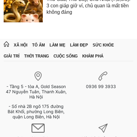
3 con giáp giữ ví, chủ quan là mất tiền
không đáng
XÃ HỘI
TỔ ẤM
LÀM MẸ
LÀM ĐẸP
SỨC KHỎE
GIẢI TRÍ
THỜI TRANG
CUỘC SỐNG
KHÁM PHÁ
- Tầng 5 - tòa A, Gold Season
0936 99 3933
47 Nguyễn Tuân, Thanh Xuân,
Hà Nội
- Số nhà 2B ngõ 175 đường
Bát Khối, phường Long Biên,
quận Long Biên, Hà Nội