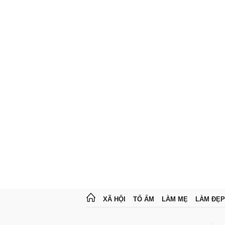
XÃ HỘI
TỔ ẤM
LÀM MẸ
LÀM ĐẸP