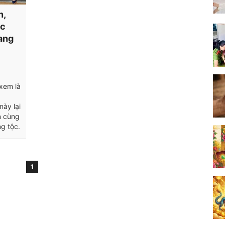
n,
́c
rang
xem là
̀y lại
 cùng
ng tộc.
1