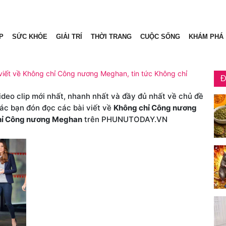
P
SỨC KHỎE
GIẢI TRÍ
THỜI TRANG
CUỘC SỐNG
KHÁM PHÁ
iết về Không chỉ Công nương Meghan, tin tức Không chỉ
Đ
video clip mới nhất, nhanh nhất và đầy đủ nhất về chủ đề
các bạn đón đọc các bài viết về
Không chỉ Công nương
hỉ Công nương Meghan
trên PHUNUTODAY.VN