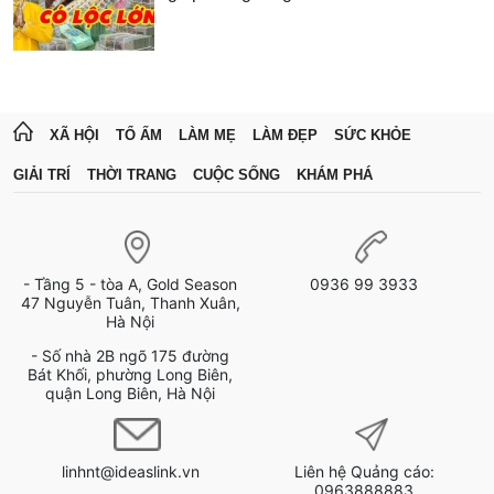
XÃ HỘI
TỔ ẤM
LÀM MẸ
LÀM ĐẸP
SỨC KHỎE
GIẢI TRÍ
THỜI TRANG
CUỘC SỐNG
KHÁM PHÁ
- Tầng 5 - tòa A, Gold Season
0936 99 3933
47 Nguyễn Tuân, Thanh Xuân,
Hà Nội
- Số nhà 2B ngõ 175 đường
Bát Khối, phường Long Biên,
quận Long Biên, Hà Nội
linhnt@ideaslink.vn
Liên hệ Quảng cáo:
0963888883