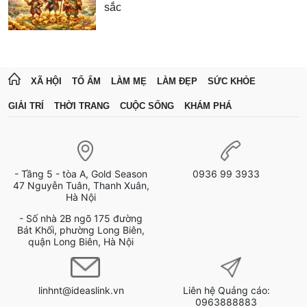
sắc
XÃ HỘI
TỔ ẤM
LÀM MẸ
LÀM ĐẸP
SỨC KHỎE
GIẢI TRÍ
THỜI TRANG
CUỘC SỐNG
KHÁM PHÁ
- Tầng 5 - tòa A, Gold Season
0936 99 3933
47 Nguyễn Tuân, Thanh Xuân,
Hà Nội
- Số nhà 2B ngõ 175 đường
Bát Khối, phường Long Biên,
quận Long Biên, Hà Nội
linhnt@ideaslink.vn
Liên hệ Quảng cáo:
0963888883