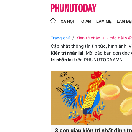
XÃ HỘI
TỔ ẤM
LÀM MẸ
LÀM ĐẸ
Trang chủ
Kiên trì nhẫn lại - các bài viết
Cập nhật thông tin tin tức, hình ảnh, 
Kiên trì nhẫn lại
. Mời các bạn đón đọc 
trì nhẫn lại
trên PHUNUTODAY.VN
3 con giáp kiên trì nhất định trơ