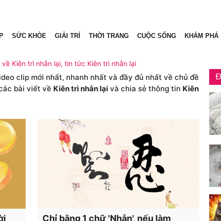
P
SỨC KHỎE
GIẢI TRÍ
THỜI TRANG
CUỘC SỐNG
KHÁM PHÁ
 về Kiên trì nhẫn lại, tin tức Kiên trì nhẫn lại
video clip mới nhất, nhanh nhất và đầy đủ nhất về chủ đề
Đ
các bài viết về
Kiên trì nhẫn lại
và chia sẻ thông tin
Kiên
̀i
Chỉ bằng 1 chữ 'Nhẫn', nếu làm