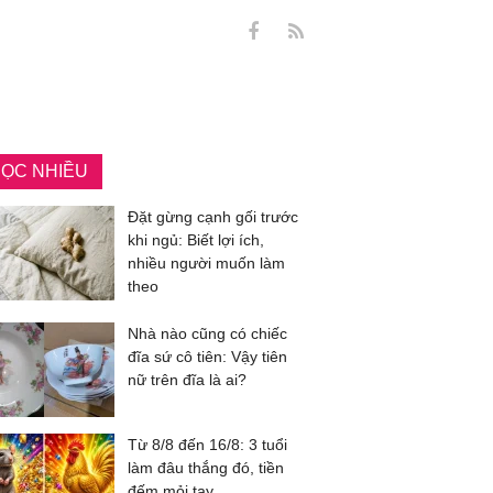
ỌC NHIỀU
Đặt gừng cạnh gối trước
khi ngủ: Biết lợi ích,
nhiều người muốn làm
theo
Nhà nào cũng có chiếc
đĩa sứ cô tiên: Vậy tiên
nữ trên đĩa là ai?
Từ 8/8 đến 16/8: 3 tuổi
làm đâu thắng đó, tiền
đếm mỏi tay