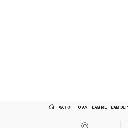
XÃ HỘI
TỔ ẤM
LÀM MẸ
LÀM ĐẸP