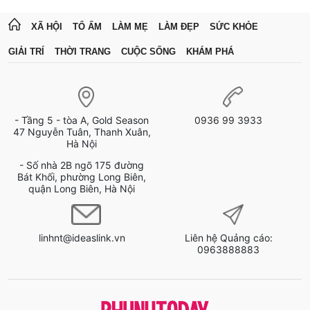
XÃ HỘI
TỔ ẤM
LÀM MẸ
LÀM ĐẸP
SỨC KHỎE
GIẢI TRÍ
THỜI TRANG
CUỘC SỐNG
KHÁM PHÁ
- Tầng 5 - tòa A, Gold Season
0936 99 3933
47 Nguyễn Tuân, Thanh Xuân,
Hà Nội
- Số nhà 2B ngõ 175 đường
Bát Khối, phường Long Biên,
quận Long Biên, Hà Nội
linhnt@ideaslink.vn
Liên hệ Quảng cáo:
0963888883