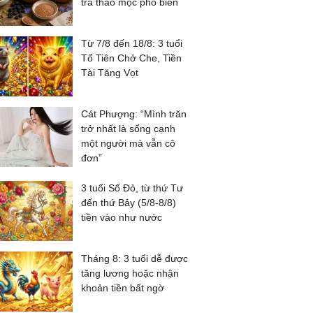
trà thảo mộc phổ biến
Từ 7/8 đến 18/8: 3 tuổi
Tổ Tiên Chở Che, Tiền
Tài Tăng Vọt
Cát Phượng: “Mình trăn
trở nhất là sống cạnh
một người mà vẫn cô
đơn”
3 tuổi Số Đỏ, từ thứ Tư
đến thứ Bảy (5/8-8/8)
tiền vào như nước
Tháng 8: 3 tuổi dễ được
tăng lương hoặc nhận
khoản tiền bất ngờ