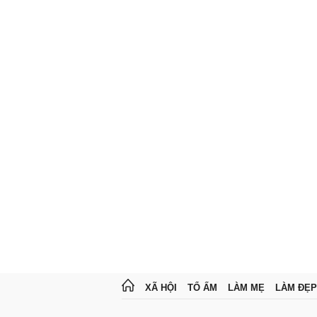
XÃ HỘI
TỔ ẤM
LÀM MẸ
LÀM ĐẸP