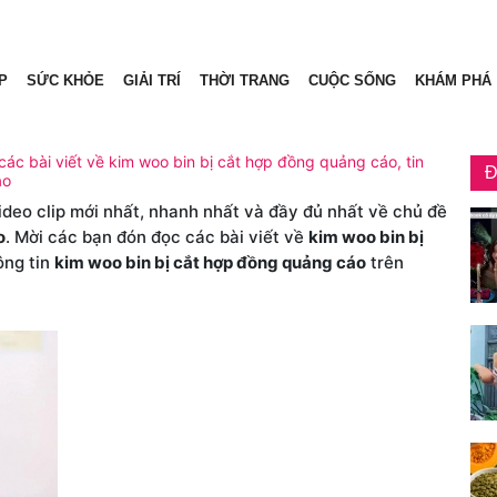
P
SỨC KHỎE
GIẢI TRÍ
THỜI TRANG
CUỘC SỐNG
KHÁM PHÁ
ác bài viết về kim woo bin bị cắt hợp đồng quảng cáo, tin
Đ
áo
video clip mới nhất, nhanh nhất và đầy đủ nhất về chủ đề
o
. Mời các bạn đón đọc các bài viết về
kim woo bin bị
ông tin
kim woo bin bị cắt hợp đồng quảng cáo
trên