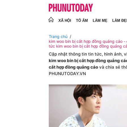
XÃ HỘI
TỔ ẤM
LÀM MẸ
LÀM ĐẸ
Trang chủ
kim woo bin bị cắt hợp đồng quảng cáo - c
tức kim woo bin bị cắt hợp đồng quảng c
Cập nhật thông tin tin tức, hình ảnh, 
kim woo bin bị cắt hợp đồng quảng cá
cắt hợp đồng quảng cáo
và chia sẻ th
PHUNUTODAY.VN