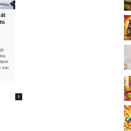
cắt
hi
ột
Woo
 Hành
c xúc
1