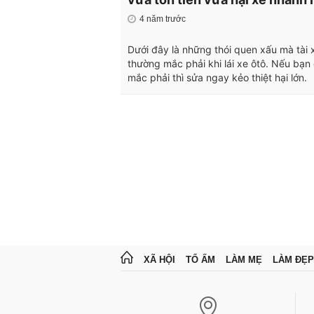
4 năm trước
Dưới đây là những thói quen xấu mà tài 
thường mắc phải khi lái xe ôtô. Nếu bạn
mắc phải thì sửa ngay kẻo thiệt hại lớn.
XÃ HỘI
TỔ ẤM
LÀM MẸ
LÀM ĐẸP