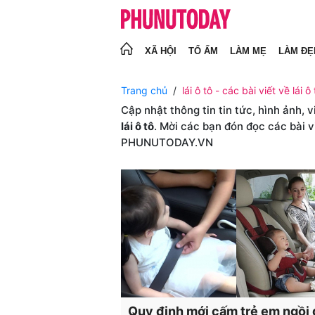
XÃ HỘI
TỔ ẤM
LÀM MẸ
LÀM ĐẸ
Trang chủ
lái ô tô - các bài viết về lái ô 
Cập nhật thông tin tin tức, hình ảnh, 
lái ô tô
. Mời các bạn đón đọc các bài v
PHUNUTODAY.VN
Quy định mới cấm trẻ em ngồi 