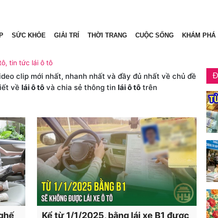
P
SỨC KHỎE
GIẢI TRÍ
THỜI TRANG
CUỘC SỐNG
KHÁM PHÁ
tô, tin tức lái ô tô
video clip mới nhất, nhanh nhất và đầy đủ nhất về chủ đề
Đ
iết về
lái ô tô
và chia sẻ thông tin
lái ô tô
trên
ghế
Kể từ 1/1/2025, bằng lái xe B1 được