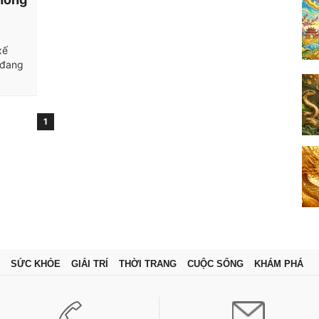
xế
 đang
1
SỨC KHỎE
GIẢI TRÍ
THỜI TRANG
CUỘC SỐNG
KHÁM PHÁ