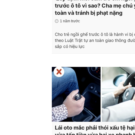
trước ô tô vì sao? Cha mẹ chú 
toàn và tránh bị phạt nặng
1 năm trước
Cho trẻ ngồi ghế trước ô tô là hành vi bị
theo Luật Trật tự an toàn giao thông đươ
sắp có hiệu lực
Lái oto mắc phải thói xấu tệ hạ
vừa tốn tiền vừa hại xe nhanh