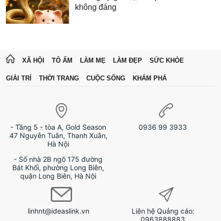
không đáng
XÃ HỘI
TỔ ẤM
LÀM MẸ
LÀM ĐẸP
SỨC KHỎE
GIẢI TRÍ
THỜI TRANG
CUỘC SỐNG
KHÁM PHÁ
- Tầng 5 - tòa A, Gold Season
0936 99 3933
47 Nguyễn Tuân, Thanh Xuân,
Hà Nội
- Số nhà 2B ngõ 175 đường
Bát Khối, phường Long Biên,
quận Long Biên, Hà Nội
linhnt@ideaslink.vn
Liên hệ Quảng cáo:
0963888883