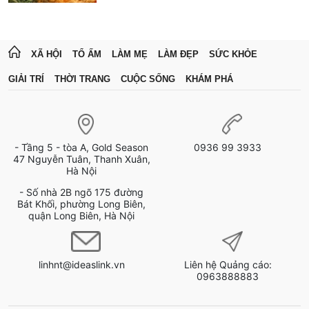
XÃ HỘI
TỔ ẤM
LÀM MẸ
LÀM ĐẸP
SỨC KHỎE
GIẢI TRÍ
THỜI TRANG
CUỘC SỐNG
KHÁM PHÁ
- Tầng 5 - tòa A, Gold Season
0936 99 3933
47 Nguyễn Tuân, Thanh Xuân,
Hà Nội
- Số nhà 2B ngõ 175 đường
Bát Khối, phường Long Biên,
quận Long Biên, Hà Nội
linhnt@ideaslink.vn
Liên hệ Quảng cáo:
0963888883