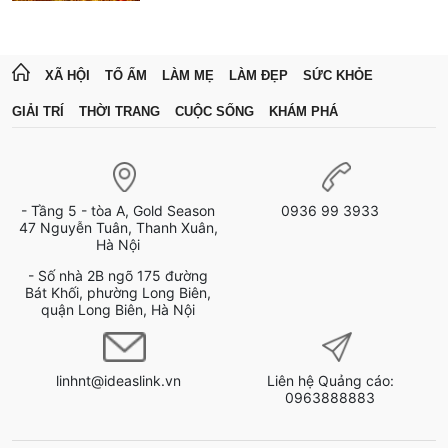
XÃ HỘI
TỔ ẤM
LÀM MẸ
LÀM ĐẸP
SỨC KHỎE
GIẢI TRÍ
THỜI TRANG
CUỘC SỐNG
KHÁM PHÁ
- Tầng 5 - tòa A, Gold Season
0936 99 3933
47 Nguyễn Tuân, Thanh Xuân,
Hà Nội
- Số nhà 2B ngõ 175 đường
Bát Khối, phường Long Biên,
quận Long Biên, Hà Nội
linhnt@ideaslink.vn
Liên hệ Quảng cáo:
0963888883