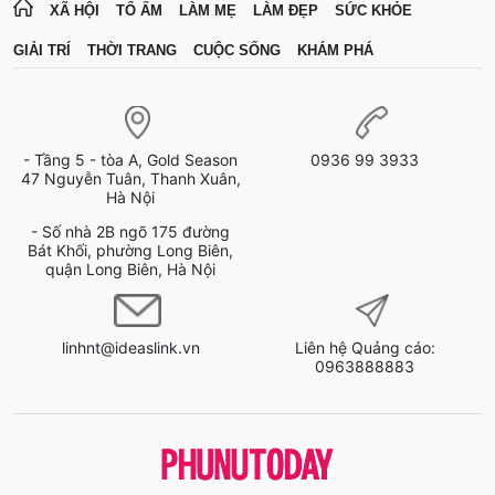
XÃ HỘI
TỔ ẤM
LÀM MẸ
LÀM ĐẸP
SỨC KHỎE
GIẢI TRÍ
THỜI TRANG
CUỘC SỐNG
KHÁM PHÁ
- Tầng 5 - tòa A, Gold Season
0936 99 3933
47 Nguyễn Tuân, Thanh Xuân,
Hà Nội
- Số nhà 2B ngõ 175 đường
Bát Khối, phường Long Biên,
quận Long Biên, Hà Nội
linhnt@ideaslink.vn
Liên hệ Quảng cáo:
0963888883