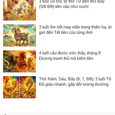
3 tuổi Số Đỏ, từ thứ Tư đến thứ Bảy
(5/8-8/8) tiền vào như nước
3 tuổi ôm hết may mắn trong thiên hạ, từ
giờ đến Tết tiền của rủng rỉnh
4 tuổi cầu được ước thấy, tháng 8
Dương tranh thủ mà kiếm tiền
Thứ Năm, Sáu, Bảy (6, 7, 8/8): 3 tuổi Tổ
Độ giàu nhanh, gấp đôi lương thưởng