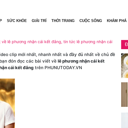
P
SỨC KHỎE
GIẢI TRÍ
THỜI TRANG
CUỘC SỐNG
KHÁM PHÁ
t về lê phương nhận cái kết đắng, tin tức lê phương nhận cái
Đ
video clip mới nhất, nhanh nhất và đầy đủ nhất về chủ đề
 bạn đón đọc các bài viết về
lê phương nhận cái kết
hận cái kết đắng
trên PHUNUTODAY.VN