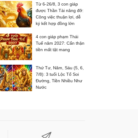
Từ 6-26/8, 3 con giáp
được Thần Tài nâng đỡ:
Công việc thuận lợi, dễ
ký kết hợp đồng lớn
4 con giáp phạm Thái
Tuế năm 2027: Cẩn thận
tiền mất tật mang
Thứ Tư, Năm, Sáu (5, 6,
7/8): 3 tuổi Lộc Tổ Soi
Đường, Tiền Nhiều Như
Nước