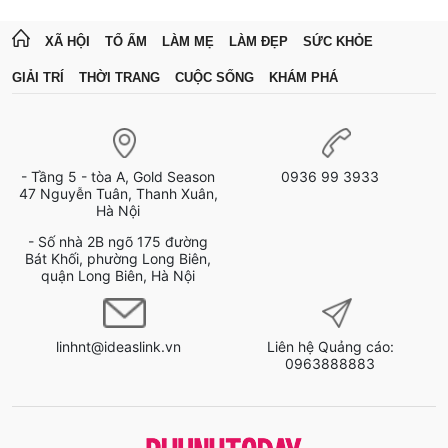
XÃ HỘI
TỔ ẤM
LÀM MẸ
LÀM ĐẸP
SỨC KHỎE
GIẢI TRÍ
THỜI TRANG
CUỘC SỐNG
KHÁM PHÁ
- Tầng 5 - tòa A, Gold Season
0936 99 3933
47 Nguyễn Tuân, Thanh Xuân,
Hà Nội
- Số nhà 2B ngõ 175 đường
Bát Khối, phường Long Biên,
quận Long Biên, Hà Nội
linhnt@ideaslink.vn
Liên hệ Quảng cáo:
0963888883